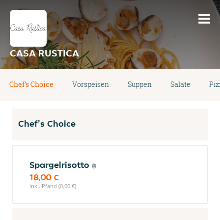
CASA RUSTICA
Chef's Choice
Vorspeisen
Suppen
Salate
Piz
Chef's Choice
Spargelrisotto
18,00 €
inkl. Pfand (0,00 €)