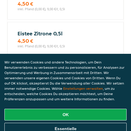
4,50 €
inkl. Pfand (0,00 €), 9,00 €/l, 0,5l
Eistee Zitrone 0,5l
4,50 €
inkl. Pfand (0,00 €), 9,00 €/l, 0,5l
Wir verwenden Cookies und andere Technologien, um Dein
Alkoholische Getränke
Benutzererlebnis zu verbessern und zu personalisieren, für Analysen zur
Optimierung und Werbung in Zusammenarbeit mit Dritten. Wir
verwenden unsere eigenen Cookies und Cookies von Dritten. Wenn Du
auf OK klickst, akzeptierst Du die Verwendung aller Cookies. Wir setzen
immer notwendige Cookies. Wähle
Einstellungen verwalten
, um zu
Birra Moretti 0,33l
entscheiden, welche Cookies Du akzeptieren möchtest, um Deine
Präferenzen anzupassen und um weitere Informationen zu finden.
5,50 €
5% vol, inkl. Pfand (0,00 €), 16,67 €/l, 0,33l
OK
Online Essen Bestellen
Essentielle