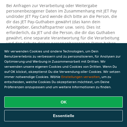
Bei Anfragen zur Verarbeitung oder Weitergabe
personenbezogener Daten im Zusammenhang mit JET Pay
und/oder JET Pay Card wende dich bitte an die Person, die
dir das JET Pay-Guthaben gewährt (das kann dein
Arbeitgeber, Geschäftspartner usw. sein). Dies ist
erforderlich, da JET und die Person, die dir das Guthaben
gewährt, eine separate Verantwortung für die Verarbeitung
und den Schutz deiner personenbezogenen Daten haben.
Wir verwenden Cookies und andere Technologien, um Dein
Solltest du weitere Fragen oder Beschwerden in Bezug auf
Benutzererlebnis zu verbessern und zu personalisieren, für Analysen zur
die Verarbeitung deiner personenbezogenen Daten haben,
Optimierung und Werbung in Zusammenarbeit mit Dritten. Wir
kontaktieren wir dich gerne. Wir würden uns auch über
verwenden unsere eigenen Cookies und Cookies von Dritten. Wenn Du
Tipps oder Vorschläge zur Verbesserung unserer Erklärung
auf OK klickst, akzeptierst Du die Verwendung aller Cookies. Wir setzen
freuen.
immer notwendige Cookies. Wähle
Einstellungen verwalten
, um zu
entscheiden, welche Cookies Du akzeptieren möchtest, um Deine
Sicherheit
Präferenzen anzupassen und um weitere Informationen zu finden.
JET nimmt den Schutz personenbezogener Daten sehr ernst
und daher ergreifen wir angemessene Maßnahmen, um
OK
deine personenbezogenen Daten vor Missbrauch, Verlust,
unbefugtem Zugriff, unerwünschter Offenlegung und
Essentielle
unbefugter Änderung zu schützen. Wenn du der Meinung
bist, dass deine personenbezogenen Daten nicht